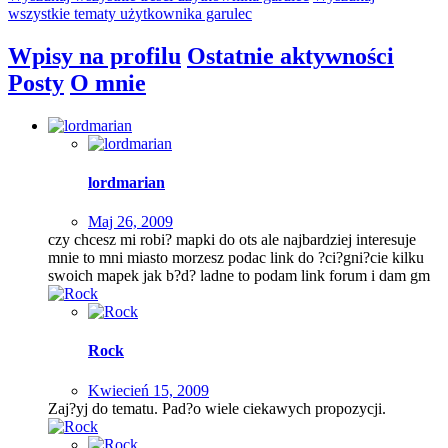
wszystkie tematy użytkownika garulec
Wpisy na profilu
Ostatnie aktywności
Posty
O mnie
lordmarian
Maj 26, 2009
czy chcesz mi robi? mapki do ots ale najbardziej interesuje
mnie to mni miasto morzesz podac link do ?ci?gni?cie kilku
swoich mapek jak b?d? ladne to podam link forum i dam gm
Rock
Kwiecień 15, 2009
Zaj?yj do tematu. Pad?o wiele ciekawych propozycji.