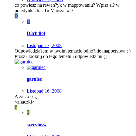
co powiesz na rewan?yk w mappowaniu? Wpisz si? w
pojedynkach... Tu Marszal xD
D
D
D3ch4lol
Listopad 17, 2008
Odpowiedzia?em w twoim temacie odno?nie mapperstwa ; )
Prosz? looknij do tego tematu i odpowiedz mi ( ;
garulec
Listopad 16, 2008
A za co?? ;]
<znaczki>
S
S
szeryfosw