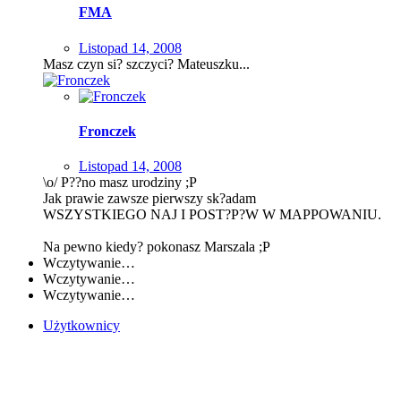
FMA
Listopad 14, 2008
Masz czyn si? szczyci? Mateuszku...
Fronczek
Listopad 14, 2008
\o/ P??no masz urodziny ;P
Jak prawie zawsze pierwszy sk?adam
WSZYSTKIEGO NAJ I POST?P?W W MAPPOWANIU.
Na pewno kiedy? pokonasz Marszala ;P
Wczytywanie…
Wczytywanie…
Wczytywanie…
Użytkownicy