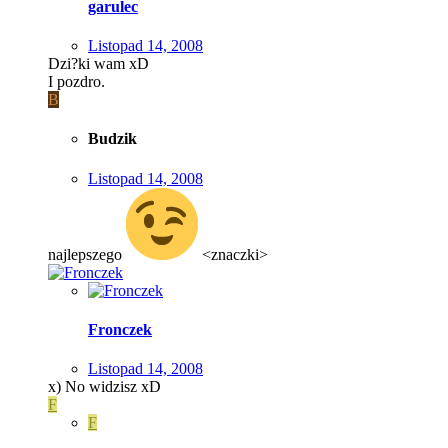
garulec
Listopad 14, 2008
Dzi?ki wam xD
I pozdro.
B
Budzik
Listopad 14, 2008
najlepszego
<znaczki>
Fronczek
Listopad 14, 2008
x) No widzisz xD
F
F