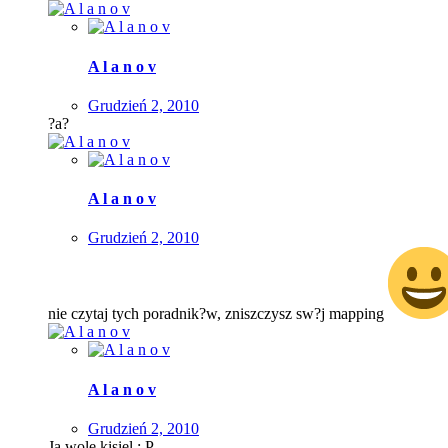
A l a n o v
Grudzień 2, 2010
?a?
A l a n o v
Grudzień 2, 2010
nie czytaj tych poradnik?w, zniszczysz sw?j mapping
A l a n o v
Grudzień 2, 2010
Ja wole kisiel ; P