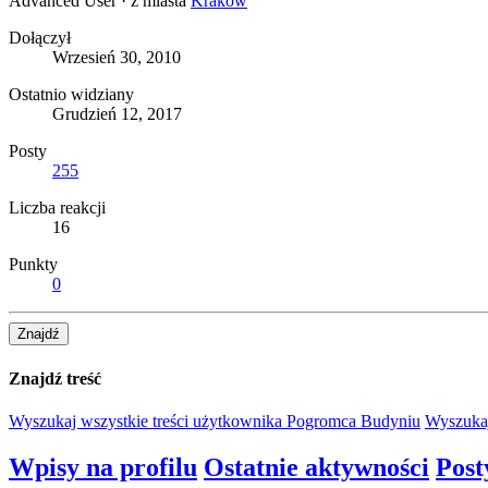
Advanced User
·
z miasta
Kraków
Dołączył
Wrzesień 30, 2010
Ostatnio widziany
Grudzień 12, 2017
Posty
255
Liczba reakcji
16
Punkty
0
Znajdź
Znajdź treść
Wyszukaj wszystkie treści użytkownika Pogromca Budyniu
Wyszukaj
Wpisy na profilu
Ostatnie aktywności
Post