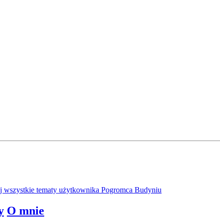
 wszystkie tematy użytkownika Pogromca Budyniu
y
O mnie