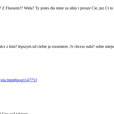
 Fluosem?? Wida? Ty jestes dla mnie za silny i prosze Cie, juz Ci to
lcz z kim? lepszym od ciebie ja rozumiem ,?e chcesz nabi? sobie miej
dyniu.html#post1147753
 Czy co? takiego...