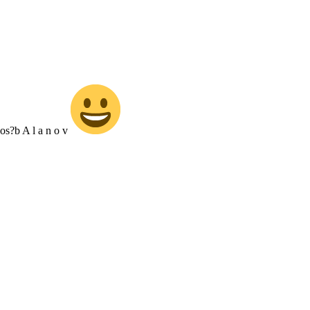
os?b A l a n o v