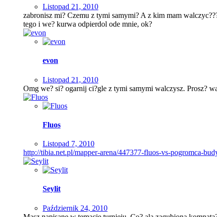
Listopad 21, 2010
zabronisz mi? Czemu z tymi samymi? A z kim mam walczyc??? Z
tego i we? kurwa odpierdol ode mnie, ok?
evon
Listopad 21, 2010
Omg we? si? ogarnij ci?gle z tymi samymi walczysz. Prosz? wa
Fluos
Listopad 7, 2010
http://tibia.net.pl/mapper-arena/447377-fluos-vs-pogromca-bu
Seylit
Październik 24, 2010
Masz napisane w temacie turnieju. Co? ala zagubiona komnata?