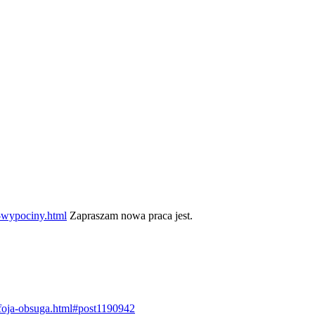
e-wypociny.html
Zapraszam nowa praca jest.
tfoja-obsuga.html#post1190942